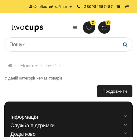
Особистий кабінет
+380934587487
0
0
Monitors
test 1
У даній категорії немає товарів.
Продовжити
Інформація
Служба підтримки
Додатково