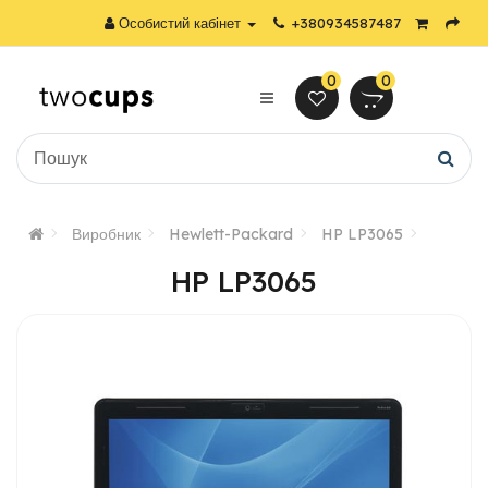
Особистий кабінет
+380934587487
0
0
Виробник
Hewlett-Packard
HP LP3065
HP LP3065